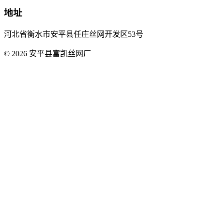
地址
河北省衡水市安平县任庄丝网开发区53号
© 2026 安平县富凯丝网厂